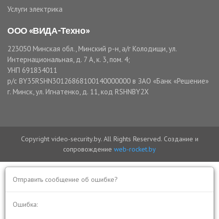
Услуги электрика
ООО «ВИДА-Техно»
223050 Минская обл., Минский р-н, а/г Колодищи, ул.
Интернациональная, д. 7 А, к. 3, пом. 4;
УНП 691834011
р/с BY35RSHN30126868100140000000 в ЗАО «Банк «Решение»
г. Минск, ул. Игнатенко, д. 11, код RSHNBY2X
Copyright video-security.by. All Rights Reserved. Создание и
сопровождение
web-rocket.by
Отправить сообщение об ошибке?
Ошибка: